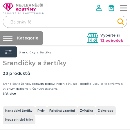
Vyberte si
Kategorie
12 poboček
Úvod
Srandičky a žertíky
Půjčovna kostýmů
VALENTÝN
Srandičky a žertíky
Valentýnské doplňky
Párty výzdoba na klíč
Valentýnské dekorace
Nafukování balónků
33
produktů
Valentýnské hry
Valentýnské kostýmy
DALŠÍ KATEGORIE
Prodejny
Srandičky a žertíky opravdu pobaví nejen děti, ale i dospělé. Jsou také skvělým a
vtipným dárkem k různých oslavám.
Rozvoz
číst více
PÁLENÍ ČARODEJNIC
Párty Blog
Čarodejnické klobouky
Čarodejnické pláště
O nás
Kanadské žertíky
Prdy
Falešná zranění
Zvířátka
Dekorace
Čarodejnické kostýmy
Kariéra
Kouzelnické triky
Strašidelná výzdoba a dekorace
Doplňky ke kostýmům
DALŠÍ KATEGORIE
Kontakt