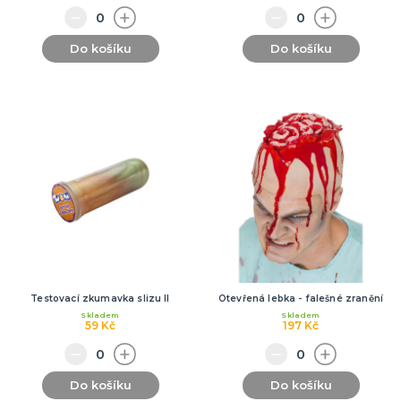
Do košíku
Do košíku
Testovací zkumavka slizu II
Otevřená lebka - falešné zranění
Skladem
Skladem
59 Kč
197 Kč
Do košíku
Do košíku