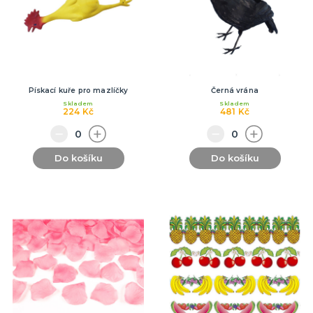
Pískací kuře pro mazlíčky
Černá vrána
Skladem
Skladem
224 Kč
481 Kč
Do košíku
Do košíku