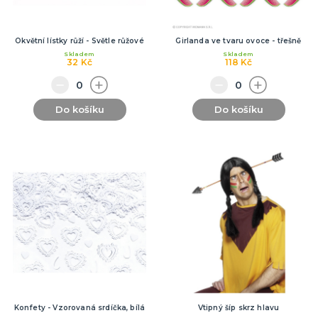
Okvětní lístky růží - Světle růžové
Girlanda ve tvaru ovoce - třešně
Skladem
Skladem
32 Kč
118 Kč
Do košíku
Do košíku
Konfety - Vzorovaná srdíčka, bílá
Vtipný šíp skrz hlavu