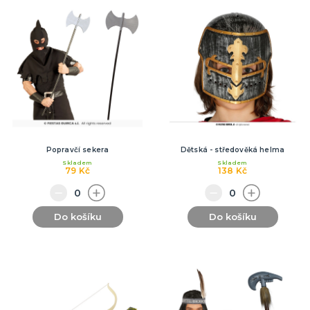
Popravčí sekera
Dětská - středověká helma
Skladem
Skladem
79 Kč
138 Kč
Do košíku
Do košíku