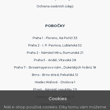
Ochrana osobních údajů
POBOČKY
Praha 1 - Florenc, Na Poříčí 33
Praha 2 - I. P. Pavlova, Lublaňská 52
Praha 2 - Náměstí Míru, Rumunská 21
Praha 5 - Anděl, Vltavská 28
Praha 7 - Strossmayerovo nám., Dukelských hrdinů 18
Brno - Brno střed, Pekařská 12
Hradec Králové - Divišova 1
Plzeň - Náměstí republiky 29
Olomouc - Ostružnická 31
Cookies
Ostrava - Poštovní 5
Náš e-shop používá cookies. Díky tomu vám můžeme