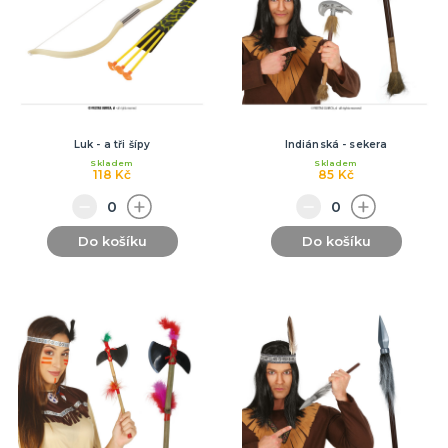
Luk - a tři šípy
Indiánská - sekera
Skladem
Skladem
118 Kč
85 Kč
Do košíku
Do košíku