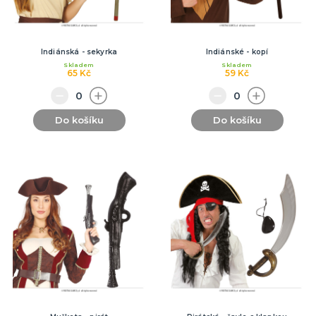
Indiánská - sekyrka
Indiánské - kopí
Skladem
Skladem
65 Kč
59 Kč
Do košíku
Do košíku