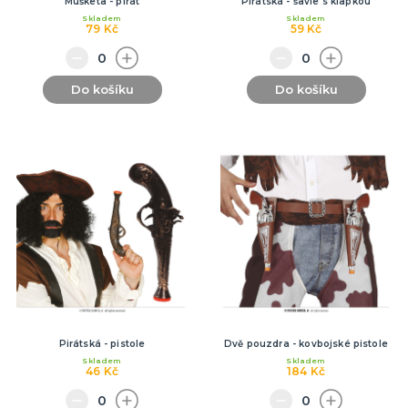
Mušketa - pirát
Pirátská - šavle s klapkou
Skladem
Skladem
79 Kč
59 Kč
Do košíku
Do košíku
Pirátská - pistole
Dvě pouzdra - kovbojské pistole
Skladem
Skladem
46 Kč
184 Kč