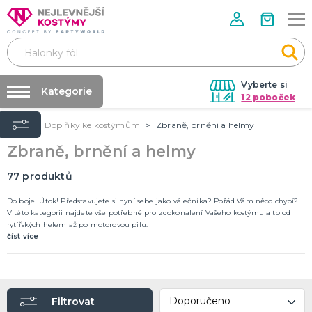
Vyberte si
Kategorie
12 poboček
Úvod
Doplňky ke kostýmům
Zbraně, brnění a helmy
Půjčovna kostýmů
VALENTÝN
Zbraně, brnění a helmy
Valentýnské doplňky
Párty výzdoba na klíč
Valentýnské dekorace
Nafukování balónků
77
produktů
Valentýnské hry
Valentýnské kostýmy
DALŠÍ KATEGORIE
Prodejny
Do boje! Útok! Představujete si nyní sebe jako válečníka? Pořád Vám něco chybí?
V této kategorii najdete vše potřebné pro zdokonalení Vašeho kostýmu a to od
Rozvoz
rytířských helem až po motorovou pilu.
PÁLENÍ ČARODEJNIC
číst více
Párty Blog
Čarodejnické klobouky
Čarodejnické pláště
O nás
Čarodejnické kostýmy
Kariéra
Strašidelná výzdoba a dekorace
Doplňky ke kostýmům
DALŠÍ KATEGORIE
Filtrovat
Kontakt