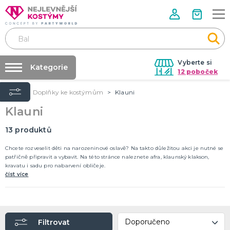
Vyberte si
Kategorie
12 poboček
Úvod
Doplňky ke kostýmům
Klauni
Půjčovna kostýmů
VALENTÝN
Klauni
Valentýnské doplňky
Párty výzdoba na klíč
Valentýnské dekorace
Nafukování balónků
13
produktů
Valentýnské hry
Valentýnské kostýmy
DALŠÍ KATEGORIE
Prodejny
Chcete rozveselit děti na narozeninové oslavě? Na takto důležitou akci je nutné se
patřičně připravit a vybavit. Na této stránce naleznete afra, klaunský klakson,
Rozvoz
kravatu i sadu pro nabarvení obličeje.
PÁLENÍ ČARODEJNIC
číst více
Párty Blog
Čarodejnické klobouky
Čarodejnické pláště
O nás
Čarodejnické kostýmy
Kariéra
Strašidelná výzdoba a dekorace
Doplňky ke kostýmům
DALŠÍ KATEGORIE
Filtrovat
Kontakt