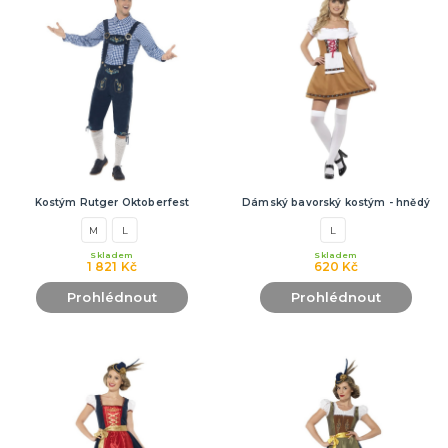
Kostým Rutger Oktoberfest
Dámský bavorský kostým - hnědý
M
L
L
Skladem
Skladem
1 821 Kč
620 Kč
Prohlédnout
Prohlédnout