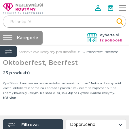
Vyberte si
Kategorie
12 poboček
Úvod
Karnevalové kostýmy pro dospělé
Oktoberfest, Beerfest
Půjčovna kostýmů
VALENTÝN
Oktoberfest, Beerfest
Valentýnské doplňky
Párty výzdoba na klíč
Valentýnské dekorace
Nafukování balónků
23
produktů
Valentýnské hry
Valentýnské kostýmy
DALŠÍ KATEGORIE
Prodejny
Vyrážíte do Bavorska na oslavu našeho milovaného moku? Nebo si chce vytvořit
vlastní oktoberfest doma na zahradě s přáteli? Pak nesmíte zapomenout na
Rozvoz
známý bavorský kostým. K dispozici tu jsou vtipné i vysoce kvalitní kostýmy.
PÁLENÍ ČARODEJNIC
číst více
Párty Blog
Čarodejnické klobouky
Čarodejnické pláště
O nás
Čarodejnické kostýmy
Kariéra
Strašidelná výzdoba a dekorace
Doplňky ke kostýmům
DALŠÍ KATEGORIE
Filtrovat
Kontakt