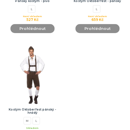
Pánský kostým - pivo
Kostým Oktoberfest - pánský
L
L
Není skladem
Není skladem
527 Kč
659 Kč
Prohlédnout
Prohlédnout
Kostým Oktoberfest pánský -
hnědý
M
L
Skladem