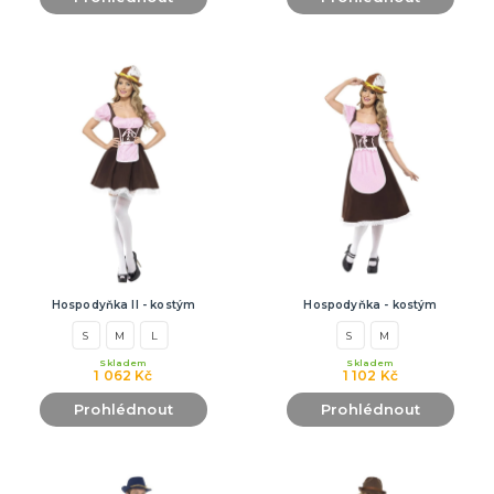
Hospodyňka II - kostým
Hospodyňka - kostým
S
M
L
S
M
Skladem
Skladem
1 062 Kč
1 102 Kč
Prohlédnout
Prohlédnout