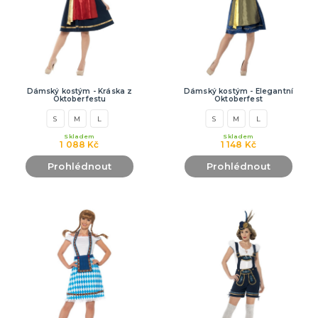
Dámský kostým - Kráska z
Dámský kostým - Elegantní
Oktoberfestu
Oktoberfest
S
M
L
S
M
L
Skladem
Skladem
1 088 Kč
1 148 Kč
Prohlédnout
Prohlédnout