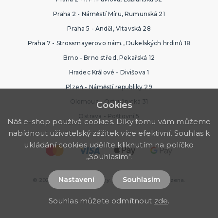
Praha 2 - Náměstí Míru, Rumunská 21
Praha 5 - Anděl, Vltavská 28
Praha 7 - Strossmayerovo nám., Dukelských hrdinů 18
Brno - Brno střed, Pekařská 12
Hradec Králové - Divišova 1
Plzeň - Náměstí republiky 29
Olomouc - Ostružnická 31
Cookies
Ostrava - Poštovní 5
Náš e-shop používá cookies. Díky tomu vám můžeme
nabídnout uživatelský zážitek více efektivní. Souhlas k
ukládání cookies udělíte kliknutím na políčko
„Souhlasím".
Nastavení
Souhlasím
© 2026 Nejlevnější kostýmy. Všechna práva vyhrazena.
Souhlas můžete odmítnout
zde
.