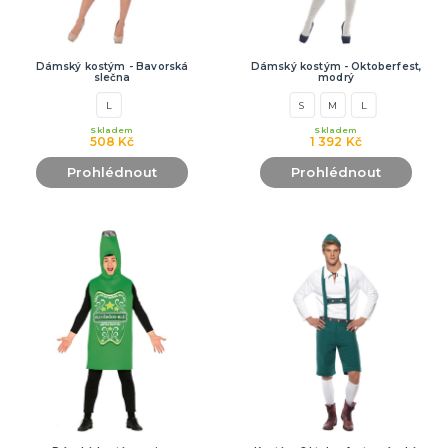
Dámský kostým - Bavorská
Dámský kostým - Oktoberfest,
slečna
modrý
L
S
M
L
Skladem
Skladem
508 Kč
1 392 Kč
Prohlédnout
Prohlédnout