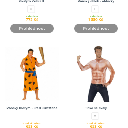
Kostým Zebra II.
Pánský oblek - obláčky
M
L
Skladem
Skladem
772 Kč
1 550 Kč
Prohlédnout
Prohlédnout
Pánský kostým - Fred Flintstone
Triko se svaly
M
Není skladem
Není skladem
653 Kč
653 Kč