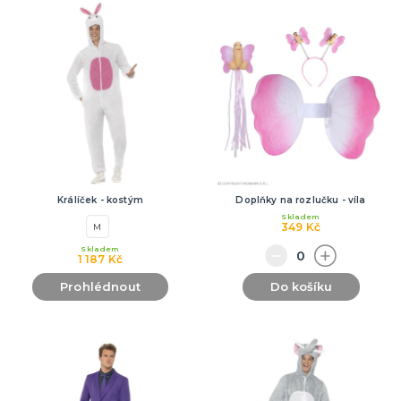
Králíček - kostým
Doplňky na rozlučku - víla
Skladem
349 Kč
M
Skladem
1 187 Kč
Prohlédnout
Do košíku