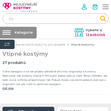
Vyberte si
Kategorie
12 poboček
Úvod
Karnevalové kostýmy pro dospělé
Vtipné kostýmy
Půjčovna kostýmů
VALENTÝN
Vtipné kostýmy
Valentýnské doplňky
Párty výzdoba na klíč
Valentýnské dekorace
Nafukování balónků
27
produktů
Valentýnské hry
Valentýnské kostýmy
DALŠÍ KATEGORIE
Prodejny
V této kategorii si na své přijdou převážně příznivci originality a humoru.
Naleznete zde kostýmy vtipných filmových postav jako je např. Borat, Diktátor, ale
Rozvoz
také různá zvířátka připomínající lidi. Pokud chcete zaručeně pobavit, být cool a
PÁLENÍ ČARODEJNIC
originální, tak jste našli tu správnou kategorii.
Párty Blog
Čarodejnické klobouky
číst více
Čarodejnické pláště
O nás
Čarodejnické kostýmy
Kariéra
Strašidelná výzdoba a dekorace
Doplňky ke kostýmům
DALŠÍ KATEGORIE
Kontakt