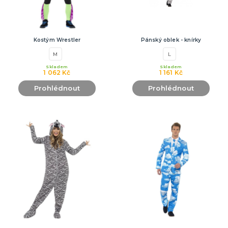
Kostým Wrestler
Pánský oblek - knírky
M
L
Skladem
Skladem
1 062 Kč
1 161 Kč
Prohlédnout
Prohlédnout