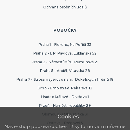
Ochrana osobních údajů
POBOČKY
Praha 1 - Florenc, Na Poříčí 33
Praha 2 - I. P. Pavlova, Lublaňská 52
Praha 2 - Náměstí Míru, Rumunská 21
Praha 5 - Anděl, Vltavská 28
Praha 7 - Strossmayerovo nám., Dukelských hrdinů 18
Brno - Brno střed, Pekařská 12
Hradec Králové - Divišova 1
Plzeň - Náměstí republiky 29
Olomouc - Ostružnická 31
Cookies
Ostrava - Poštovní 5
Náš e-shop používá cookies. Díky tomu vám můžeme