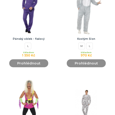
Pánský oblek - fialový
Kostým Slon
L
M
L
Skladem
Skladem
1 550 Kč
970 Kč
Prohlédnout
Prohlédnout