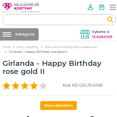
Vyberte si
Kategorie
12 poboček
Úvod
Párty doplňky
Narozeninové doplňky a dekorace
Půjčovna kostýmů
VALENTÝN
Girlanda - Happy Birthday rose gold II
Valentýnské doplňky
Párty výzdoba na klíč
Girlanda - Happy Birthday
Valentýnské dekorace
Nafukování balónků
Valentýnské hry
rose gold II
Valentýnské kostýmy
DALŠÍ KATEGORIE
Prodejny
Rozvoz
PÁLENÍ ČARODEJNIC
Kód: PD-GRL75-019R
Párty Blog
Čarodejnické klobouky
Čarodejnické pláště
O nás
Čarodejnické kostýmy
Není skladem
Kariéra
Strašidelná výzdoba a dekorace
Doplňky ke kostýmům
DALŠÍ KATEGORIE
Kontakt