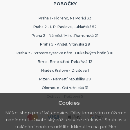
POBOČKY
Praha 1 - Florenc, Na Poříčí 33
Praha 2 - I. P. Pavlova, Lublaňská 52
Praha 2 - Náměstí Míru, Rumunská 21
Praha 5 - Anděl, Vltavská 28
Praha 7 - Strossmayerovo nám., Dukelských hrdinů 18
Brno - Brno střed, Pekařská 12
Hradec Králové - Divišova 1
Plzeň - Náměstí republiky 29
Olomouc - Ostružnická 31
Ostrava - Poštovní 5
Cookies
Náš e-shop používá cookies. Díky tomu vám můžeme
nabídnout uživatelský zážitek více efektivní. Souhlas k
ukládání cookies udělíte kliknutím na políčko