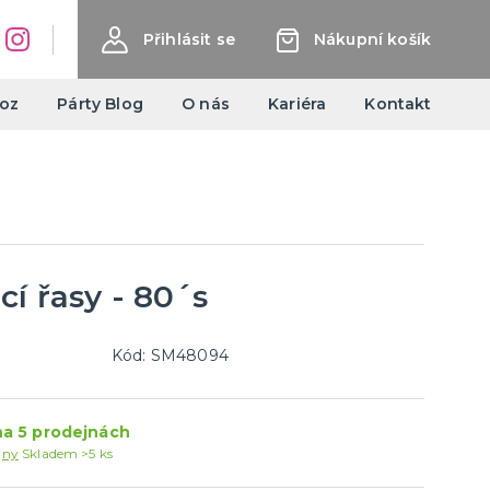
Přihlásit se
Nákupní košík
oz
Párty Blog
O nás
Kariéra
Kontakt
Halloweenské kostýmy a
doplňky
Dámské Halloweenské kostýmy
Pánské Halloweenské kostýmy
cí řasy - 80´s
Dětské Halloweenské kostýmy
další kategorie
Doplňky ke kostýmům
Výzdoba a dekorace
Halloweenské balónky
Kód: SM48094
Balónky
a 5 prodejnách
Doplňky k balónkům
jny
Skladem >5 ks
Hélium