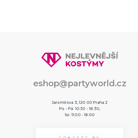
Karnevalové masky
Havajs
Strašidelné masky
Havajsk
Dětské masky
Havajsk
Škrabošky
Havajsk
další kategorie
další ka
Gumové masky
Papírové masky
Havajsk
Havajsk
Havajské
Tiki ker
eshop@partyworld.cz
Jaromírova 3, 120 00 Praha 2
Po - Pá: 10:30 - 18:30,
So: 11:00 - 18:00
CONCEPT BY