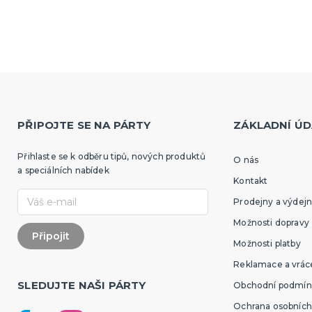
ká párty
Sportovní vybavení pro
fanoušky
é kostýmy
Oblečení a doplňky
é doplňky
Barvy, make-up, paruky, d
é věnce
tegorie
é sady
é sukně
 košile
amika
PŘIPOJTE SE NA PÁRTY
ZÁKLADNÍ ÚD
Přihlaste se k odběru tipů, nových produktů
O nás
a speciálních nabídek
Kontakt
Prodejny a výdejn
Možnosti dopravy
Možnosti platby
Reklamace a vráce
SLEDUJTE NAŠI PÁRTY
Obchodní podmín
Ochrana osobních