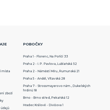
ekorace
AJE
POBOČKY
Praha 1 - Florenc, Na Poříčí 33
Praha 2 - I. P. Pavlova, Lublaňská 52
í místa
Praha 2 - Náměstí Míru, Rumunská 21
Praha 5 - Anděl, Vltavská 28
Praha 7 - Strossmayerovo nám., Dukelských
hrdinů 18
ní zboží
Brno - Brno střed, Pekařská 12
ky
Hradec Králové - Divišova 1
 údajů