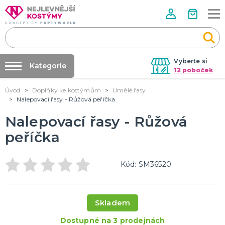
Vyberte si
Kategorie
12 poboček
Úvod
Doplňky ke kostýmům
Umělé řasy
Půjčovna kostýmů
VALENTÝN
Nalepovací řasy - Růžová peříčka
Valentýnské doplňky
Párty výzdoba na klíč
Nalepovací řasy - Růžová
Valentýnské dekorace
Nafukování balónků
Valentýnské hry
peříčka
Valentýnské kostýmy
DALŠÍ KATEGORIE
Prodejny
Rozvoz
PÁLENÍ ČARODEJNIC
Kód: SM36520
Párty Blog
Čarodejnické klobouky
Čarodejnické pláště
O nás
Čarodejnické kostýmy
Skladem
Kariéra
Strašidelná výzdoba a dekorace
Doplňky ke kostýmům
DALŠÍ KATEGORIE
Dostupné na 3 prodejnách
Kontakt