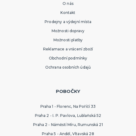
O nás
Sombréra, cylindry, párty kloubouky
Čelenky, uši, tykadla, minikloboučky a korunky
Kontakt
Prodejny a výdejní místa
KARNEVALOVÉ MASKY
Možnosti dopravy
Strašidelné masky
Možnosti platby
Dětské masky
Škrabošky
Reklamace a vrácení zboží
Gumové masky
Papírové masky
DALŠÍ KATEGORIE
Obchodní podmínky
Ochrana osobních údajů
HAVAJSKÁ PÁRTY
Havajské kostýmy
Havajské doplňky
Havajské věnce
POBOČKY
Havajské sady
Havajské sukně
Havajské košile
Tiki keramika
DALŠÍ KATEGORIE
Praha 1 - Florenc, Na Poříčí 33
SPORTOVNÍ VYBAVENÍ PRO FANOUŠKY
Praha 2 - I. P. Pavlova, Lublaňská 52
Oblečení a doplňky
Barvy, make-up, paruky, dekorace
Praha 2 - Náměstí Míru, Rumunská 21
Praha 5 - Anděl, Vltavská 28