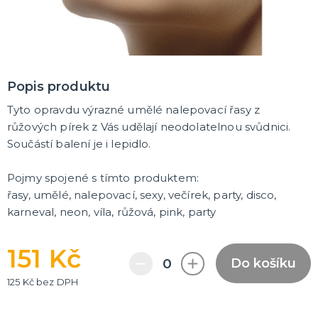
Dámská trička s potiskem
Trička PAT A MAT
Trička na flašku
Zástěry s potiskem
Kalhotky s potiskem
DALŠÍ KATEGORIE
PÁRTY DOPLŇKY
Popis produktu
Balónky a svíčky
Tyto opravdu výrazné umělé nalepovací řasy z
Helium
Girlandy a dekorace
růžových pírek z Vás udělají neodolatelnou svůdnici.
Svatební dekorace
Narozeninové doplňky a dekorace
Party poncha
Párty nádobí
Párty brčka
Fotokoutek
Dárkové krabičky
DALŠÍ KATEGORIE
Součástí balení je i lepidlo.
BALÓNKY
Pojmy spojené s tímto produktem:
Doplňky k balónkům
řasy, umělé, nalepovací, sexy, večírek, party, disco,
Hélium
karneval, neon, víla, růžová, pink, party
Foliové balonky
Klasické balónky
DALŠÍ KATEGORIE
151 Kč
Do košíku
ORIGINÁLNÍ DÁRKY
125 Kč bez DPH
Šerpy
Dárky pro muže