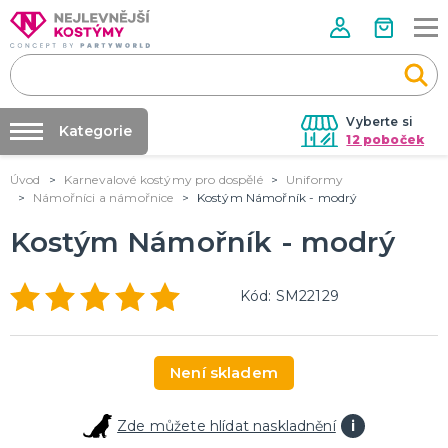
Vyberte si
Kategorie
12 poboček
Úvod
Karnevalové kostýmy pro dospělé
Uniformy
Půjčovna kostýmů
VALENTÝN
Námořníci a námořnice
Kostým Námořník - modrý
Valentýnské doplňky
Párty výzdoba na klíč
Kostým Námořník - modrý
Valentýnské dekorace
Nafukování balónků
Valentýnské hry
Valentýnské kostýmy
DALŠÍ KATEGORIE
Prodejny
Kód: SM22129
Rozvoz
PÁLENÍ ČARODEJNIC
Párty Blog
Čarodejnické klobouky
Není skladem
Čarodejnické pláště
O nás
Čarodejnické kostýmy
Kariéra
Strašidelná výzdoba a dekorace
Doplňky ke kostýmům
DALŠÍ KATEGORIE
Zde můžete hlídat naskladnění
i
Kontakt