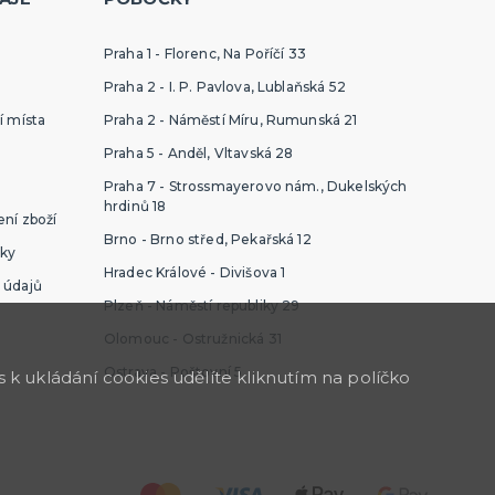
Praha 1 - Florenc, Na Poříčí 33
Praha 2 - I. P. Pavlova, Lublaňská 52
í místa
Praha 2 - Náměstí Míru, Rumunská 21
Praha 5 - Anděl, Vltavská 28
Praha 7 - Strossmayerovo nám., Dukelských
hrdinů 18
ní zboží
Brno - Brno střed, Pekařská 12
ky
Hradec Králové - Divišova 1
 údajů
Plzeň - Náměstí republiky 29
Olomouc - Ostružnická 31
Ostrava - Poštovní 5
k ukládání cookies udělíte kliknutím na políčko