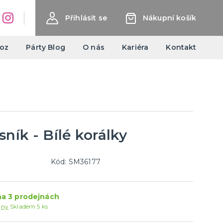
Přihlásit se
Nákupní košík
oz
Párty Blog
O nás
Kariéra
Kontakt
Halloweenské kostýmy a
doplňky
Dámské Halloweenské kostýmy
Pánské Halloweenské kostýmy
ník - Bílé korálky
Dětské Halloweenské kostýmy
další kategorie
Doplňky ke kostýmům
Výzdoba a dekorace
Halloweenské balónky
Kód: SM36177
Balónky
a 3 prodejnách
Doplňky k balónkům
jny
Skladem 5 ks
Hélium