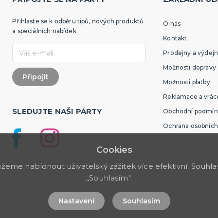
Přihlaste se k odběru tipů, nových produktů
O nás
a speciálních nabídek
Kontakt
Prodejny a výdejn
Možnosti dopravy
Možnosti platby
Reklamace a vráce
SLEDUJTE NAŠI PÁRTY
Obchodní podmín
Ochrana osobních
Cookies
me nabídnout uživatelský zážitek více efektivní. Souhlas 
„Souhlasím".
Nastavení
Souhlasím