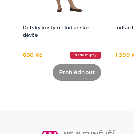
Dětský kostým - Indiánské
Indián 
děvče
600 Kč
1 399 
Nedostupný
Prohlédnout