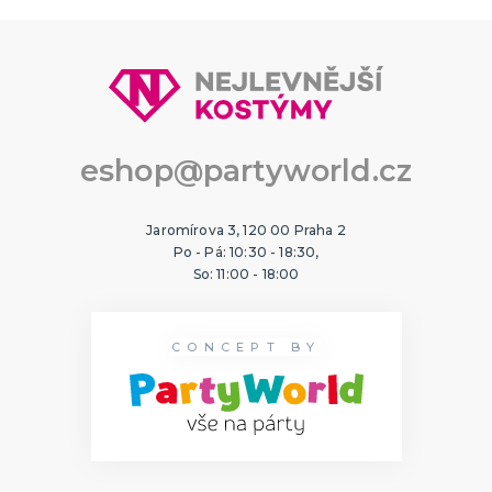
Sombréra, cylindry, párty kloubouky
Čelenky, uši, tykadla, minikloboučky a korunky
KARNEVALOVÉ MASKY
Strašidelné masky
Dětské masky
eshop@partyworld.cz
Škrabošky
Gumové masky
Papírové masky
DALŠÍ KATEGORIE
Jaromírova 3, 120 00 Praha 2
HAVAJSKÁ PÁRTY
Po - Pá: 10:30 - 18:30,
Havajské kostýmy
So: 11:00 - 18:00
Havajské doplňky
Havajské věnce
Havajské sady
Havajské sukně
Havajské košile
Tiki keramika
DALŠÍ KATEGORIE
CONCEPT BY
SPORTOVNÍ VYBAVENÍ PRO FANOUŠKY
Oblečení a doplňky
Barvy, make-up, paruky, dekorace