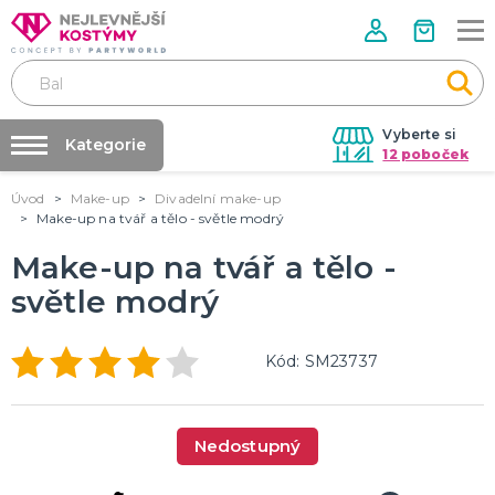
Vyberte si
Kategorie
12 poboček
Úvod
Make-up
Divadelní make-up
Půjčovna kostýmů
VALENTÝN
Make-up na tvář a tělo - světle modrý
Valentýnské doplňky
Párty výzdoba na klíč
Make-up na tvář a tělo -
Valentýnské dekorace
Nafukování balónků
Valentýnské hry
světle modrý
Valentýnské kostýmy
DALŠÍ KATEGORIE
Prodejny
Rozvoz
PÁLENÍ ČARODEJNIC
Kód: SM23737
Párty Blog
Čarodejnické klobouky
Čarodejnické pláště
O nás
Čarodejnické kostýmy
Nedostupný
Kariéra
Strašidelná výzdoba a dekorace
Doplňky ke kostýmům
DALŠÍ KATEGORIE
Kontakt