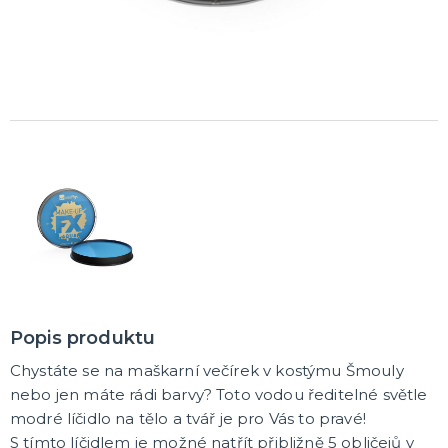
Dámská trička s potiskem
Trička PAT A MAT
Trička na flašku
Zástěry s potiskem
Kalhotky s potiskem
DALŠÍ KATEGORIE
PÁRTY DOPLŇKY
Balónky a svíčky
Helium
Girlandy a dekorace
Svatební dekorace
Narozeninové doplňky a dekorace
Party poncha
Párty nádobí
Párty brčka
Fotokoutek
Dárkové krabičky
DALŠÍ KATEGORIE
BALÓNKY
Doplňky k balónkům
Hélium
Foliové balonky
Popis produktu
Klasické balónky
DALŠÍ KATEGORIE
Chystáte se na maškarní večírek v kostýmu Šmouly
ORIGINÁLNÍ DÁRKY
nebo jen máte rádi barvy?
Toto vodou ředitelné světle
Šerpy
modré líčidlo na tělo a tvář je pro Vás to pravé!
Dárky pro muže
S tímto líčidlem je možné natřít přibližně 5 obličejů v