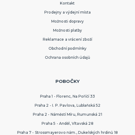
Kontakt
Sombréra, cylindry, párty kloubouky
Čelenky, uši, tykadla, minikloboučky a korunky
Prodejny a výdejní místa
Možnosti dopravy
KARNEVALOVÉ MASKY
Možnosti platby
Strašidelné masky
Reklamace a vrácení zboží
Dětské masky
Škrabošky
Obchodní podmínky
Gumové masky
Papírové masky
DALŠÍ KATEGORIE
Ochrana osobních údajů
HAVAJSKÁ PÁRTY
Havajské kostýmy
POBOČKY
Havajské doplňky
Havajské věnce
Havajské sady
Havajské sukně
Havajské košile
Tiki keramika
DALŠÍ KATEGORIE
Praha 1 - Florenc, Na Poříčí 33
Praha 2 - I. P. Pavlova, Lublaňská 52
SPORTOVNÍ VYBAVENÍ PRO FANOUŠKY
Praha 2 - Náměstí Míru, Rumunská 21
Oblečení a doplňky
Barvy, make-up, paruky, dekorace
Praha 5 - Anděl, Vltavská 28
Praha 7 - Strossmayerovo nám., Dukelských hrdinů 18