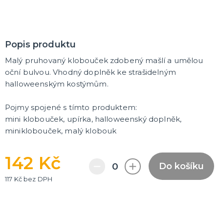
Dámská trička s potiskem
Trička PAT A MAT
Trička na flašku
Zástěry s potiskem
Kalhotky s potiskem
DALŠÍ KATEGORIE
Popis produktu
PÁRTY DOPLŇKY
Malý pruhovaný klobouček zdobený mašlí a umělou
Balónky a svíčky
oční bulvou. Vhodný doplněk ke strašidelným
Helium
halloweenským kostýmům.
Girlandy a dekorace
Svatební dekorace
Narozeninové doplňky a dekorace
Party poncha
Párty nádobí
Párty brčka
Fotokoutek
Dárkové krabičky
DALŠÍ KATEGORIE
Pojmy spojené s tímto produktem:
mini klobouček, upírka, halloweenský doplněk,
BALÓNKY
miniklobouček, malý klobouk
Doplňky k balónkům
Hélium
Foliové balonky
142 Kč
Klasické balónky
DALŠÍ KATEGORIE
Do košíku
117 Kč bez DPH
ORIGINÁLNÍ DÁRKY
Šerpy
Dárky pro muže