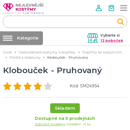
Vyberte si
Kategorie
12 poboček
Úvod
Halloweenské kostýmy a doplňky
Doplňky ke kostýmům
Půjčovna kostýmů
VALENTÝN
Pláště a klobouky
Klobouček - Pruhovaný
Valentýnské doplňky
Párty výzdoba na klíč
Klobouček - Pruhovaný
Valentýnské dekorace
Nafukování balónků
Valentýnské hry
Valentýnské kostýmy
DALŠÍ KATEGORIE
Prodejny
Kód: SM24954
Rozvoz
PÁLENÍ ČARODEJNIC
Párty Blog
Čarodejnické klobouky
Skladem
Čarodejnické pláště
O nás
Čarodejnické kostýmy
Dostupné na 5 prodejnách
Kariéra
Strašidelná výzdoba a dekorace
Doplňky ke kostýmům
DALŠÍ KATEGORIE
Zobrazit prodejny
Skladem >5 ks
Kontakt