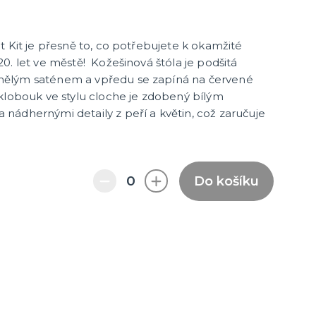
Foliové balonky
další kategorie
ekorace
Klasické balónky
t Kit je přesně to, co potřebujete k okamžité
0. let ve městě! Kožešinová štóla je podšitá
ělým saténem a vpředu se zapíná na červené
ro
Karnevalové kostýmy pro děti
klobouk ve stylu cloche je zdobený bílým
Kostýmy pro kluky
ádhernými detaily z peří a květin, což zaručuje
Kostýmy pro holky
Zvířátka
další kategorie
Doplňky pro děti
ýmy
Do košíku
Klobouky a čelenky
Sombréra, cylindry, párty kloubouky
Čelenky, uši, tykadla, minikloboučky
a korunky