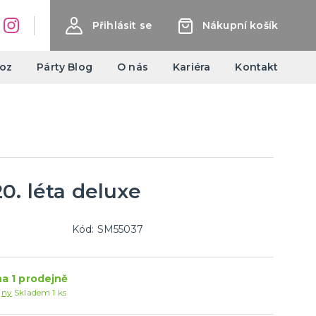
Přihlásit se
Nákupní košík
oz
Párty Blog
O nás
Kariéra
Kontakt
Halloweenské kostýmy a
doplňky
Dámské Halloweenské kostýmy
Pánské Halloweenské kostýmy
0. léta deluxe
Dětské Halloweenské kostýmy
další kategorie
Doplňky ke kostýmům
Výzdoba a dekorace
Halloweenské balónky
Kód: SM55037
Balónky
a 1 prodejně
Doplňky k balónkům
jny
Skladem 1 ks
Hélium