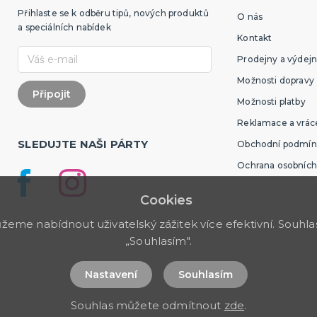
Přihlaste se k odběru tipů, nových produktů
O nás
a speciálních nabídek
Kontakt
Prodejny a výdejn
Možnosti dopravy
Možnosti platby
Reklamace a vráce
SLEDUJTE NAŠI PÁRTY
Obchodní podmín
Ochrana osobních
Cookies
me nabídnout uživatelský zážitek více efektivní. Souhlas 
„Souhlasím".
Nastavení
Souhlasím
Souhlas můžete odmítnout
zde
.