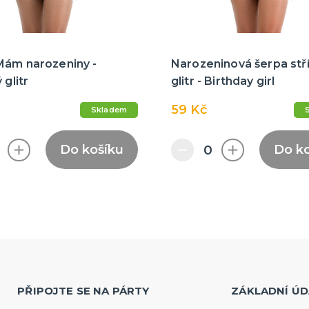
Mám narozeniny -
Narozeninová šerpa stř
 glitr
glitr - Birthday girl
59 Kč
Skladem
Do košíku
Do k
PŘIPOJTE SE NA PÁRTY
ZÁKLADNÍ ÚD