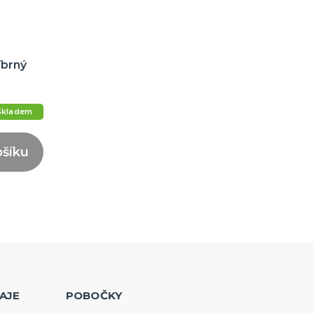
íbrný
Skladem
ošíku
AJE
POBOČKY