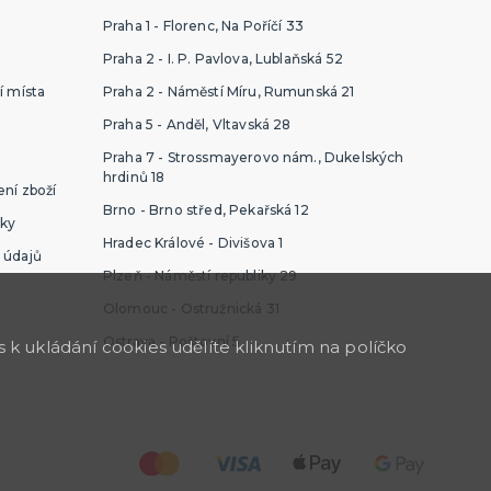
Praha 1 - Florenc, Na Poříčí 33
Praha 2 - I. P. Pavlova, Lublaňská 52
í místa
Praha 2 - Náměstí Míru, Rumunská 21
Praha 5 - Anděl, Vltavská 28
Praha 7 - Strossmayerovo nám., Dukelských
hrdinů 18
ní zboží
Brno - Brno střed, Pekařská 12
ky
Hradec Králové - Divišova 1
 údajů
Plzeň - Náměstí republiky 29
Olomouc - Ostružnická 31
Ostrava - Poštovní 5
k ukládání cookies udělíte kliknutím na políčko