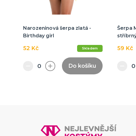
Narozeninová šerpa zlatá -
Šerpa 
Birthday girl
stříbrný
52 Kč
59 Kč
Skladem
Do košíku