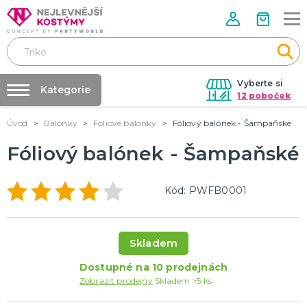
Vyberte si
Kategorie
12 poboček
Úvod
Balónky
Foliové balonky
Fóliový balónek - Šampaňské
Půjčovna kostýmů
VALENTÝN
Valentýnské doplňky
Fóliový balónek - Šampaňské
Párty výzdoba na klíč
Valentýnské dekorace
Nafukování balónků
Valentýnské hry
Kód: PWFB0001
Valentýnské kostýmy
DALŠÍ KATEGORIE
Prodejny
Rozvoz
PÁLENÍ ČARODEJNIC
Párty Blog
Čarodejnické klobouky
Skladem
Čarodejnické pláště
O nás
Dostupné na 10 prodejnách
Čarodejnické kostýmy
Kariéra
Zobrazit prodejny
Skladem >5 ks
Strašidelná výzdoba a dekorace
Doplňky ke kostýmům
DALŠÍ KATEGORIE
Kontakt