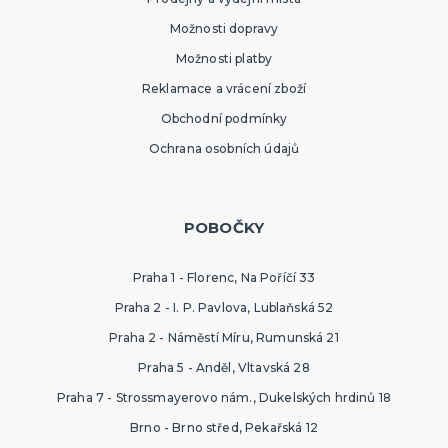
Sombréra, cylindry, párty kloubouky
Možnosti dopravy
Čelenky, uši, tykadla, minikloboučky a korunky
Možnosti platby
KARNEVALOVÉ MASKY
Reklamace a vrácení zboží
Strašidelné masky
Obchodní podmínky
Dětské masky
Ochrana osobních údajů
Škrabošky
Gumové masky
Papírové masky
DALŠÍ KATEGORIE
HAVAJSKÁ PÁRTY
POBOČKY
Havajské kostýmy
Havajské doplňky
Praha 1 - Florenc, Na Poříčí 33
Havajské věnce
Praha 2 - I. P. Pavlova, Lublaňská 52
Havajské sady
Havajské sukně
Havajské košile
Tiki keramika
DALŠÍ KATEGORIE
Praha 2 - Náměstí Míru, Rumunská 21
SPORTOVNÍ VYBAVENÍ PRO FANOUŠKY
Praha 5 - Anděl, Vltavská 28
Oblečení a doplňky
Praha 7 - Strossmayerovo nám., Dukelských hrdinů 18
Barvy, make-up, paruky, dekorace
Brno - Brno střed, Pekařská 12