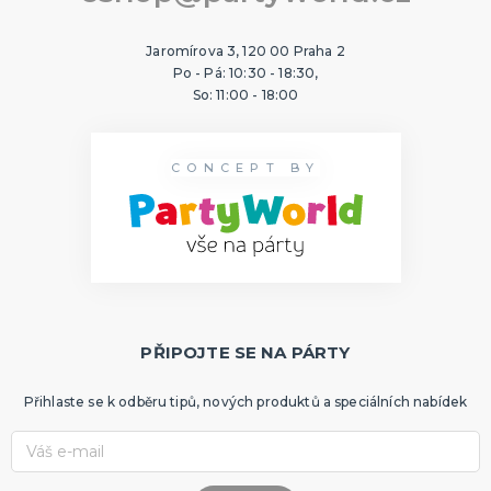
Sombréra, cylindry, párty kloubouky
Čelenky, uši, tykadla, minikloboučky a korunky
Jaromírova 3, 120 00 Praha 2
Po - Pá: 10:30 - 18:30,
So: 11:00 - 18:00
KARNEVALOVÉ MASKY
Strašidelné masky
Dětské masky
CONCEPT BY
Škrabošky
Gumové masky
Papírové masky
DALŠÍ KATEGORIE
HAVAJSKÁ PÁRTY
Havajské kostýmy
Havajské doplňky
Havajské věnce
Havajské sady
Havajské sukně
Havajské košile
Tiki keramika
DALŠÍ KATEGORIE
PŘIPOJTE SE NA PÁRTY
SPORTOVNÍ VYBAVENÍ PRO FANOUŠKY
Přihlaste se k odběru tipů, nových produktů a speciálních nabídek
Oblečení a doplňky
Barvy, make-up, paruky, dekorace