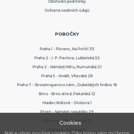
Obchodní podmínky
Ochrana osobních údajů
POBOČKY
Praha 1 - Florenc, Na Poříčí 33
Praha 2 - I. P. Pavlova, Lublaňská 52
Praha 2 - Náměstí Míru, Rumunská 21
Praha 5 - Anděl, Vltavská 28
Praha 7 - Strossmayerovo nám., Dukelských hrdinů 18
Brno - Brno střed, Pekařská 12
Hradec Králové - Divišova 1
Plzeň - Náměstí republiky 29
Olomouc - Ostružnická 31
Cookies
Ostrava - Poštovní 5
Náš e-shop používá cookies. Díky tomu vám můžeme