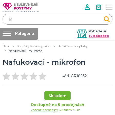
Vyberte si
Kategorie
12 poboček
Úvod
Doplňky ke kostýmům
Nafukovací doplňky
Půjčovna kostýmů
VALENTÝN
Nafukovací - mikrofon
Valentýnské doplňky
Párty výzdoba na klíč
Nafukovací - mikrofon
Valentýnské dekorace
Nafukování balónků
Valentýnské hry
Valentýnské kostýmy
DALŠÍ KATEGORIE
Prodejny
Kód: GR18532
Rozvoz
PÁLENÍ ČARODEJNIC
Párty Blog
Čarodejnické klobouky
Skladem
Čarodejnické pláště
O nás
Čarodejnické kostýmy
Dostupné na 5 prodejnách
Kariéra
Strašidelná výzdoba a dekorace
Doplňky ke kostýmům
DALŠÍ KATEGORIE
Zobrazit prodejny
Skladem >5 ks
Kontakt