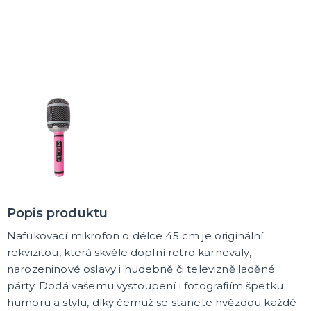
Dámská trička s potiskem
Trička PAT A MAT
Trička na flašku
Zástěry s potiskem
Kalhotky s potiskem
DALŠÍ KATEGORIE
PÁRTY DOPLŇKY
Balónky a svíčky
Helium
Girlandy a dekorace
Svatební dekorace
Narozeninové doplňky a dekorace
Party poncha
Párty nádobí
Párty brčka
Fotokoutek
Dárkové krabičky
DALŠÍ KATEGORIE
BALÓNKY
Doplňky k balónkům
Hélium
Popis produktu
Foliové balonky
Klasické balónky
DALŠÍ KATEGORIE
Nafukovací mikrofon o délce 45 cm je originální
rekvizitou, která skvěle doplní retro karnevaly,
ORIGINÁLNÍ DÁRKY
narozeninové oslavy i hudebně či televizně laděné
Šerpy
párty. Dodá vašemu vystoupení i fotografiím špetku
Dárky pro muže
humoru a stylu, díky čemuž se stanete hvězdou každé