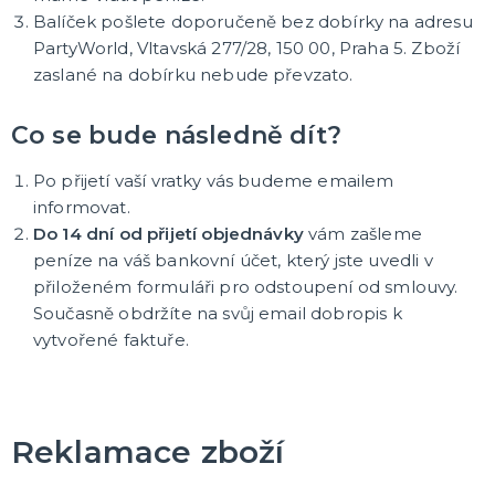
Balíček pošlete doporučeně bez dobírky na adresu
Dámská trička s potiskem
Trička PAT A MAT
PartyWorld, Vltavská 277/28, 150 00, Praha 5. Zboží
Trička na flašku
Zástěry s potiskem
Kalhotky s potiskem
DALŠÍ KATEGORIE
zaslané na dobírku nebude převzato.
PÁRTY DOPLŇKY
Co se bude následně dít?
Balónky a svíčky
Helium
Po přijetí vaší vratky vás budeme emailem
Girlandy a dekorace
informovat.
Svatební dekorace
Narozeninové doplňky a dekorace
Party poncha
Párty nádobí
Párty brčka
Fotokoutek
Dárkové krabičky
DALŠÍ KATEGORIE
Do 14 dní od přijetí objednávky
vám zašleme
peníze na váš bankovní účet, který jste uvedli v
BALÓNKY
přiloženém formuláři pro odstoupení od smlouvy.
Doplňky k balónkům
Současně obdržíte na svůj email dobropis k
Hélium
vytvořené faktuře.
Foliové balonky
Klasické balónky
DALŠÍ KATEGORIE
ORIGINÁLNÍ DÁRKY
Reklamace zboží
Šerpy
Dárky pro muže