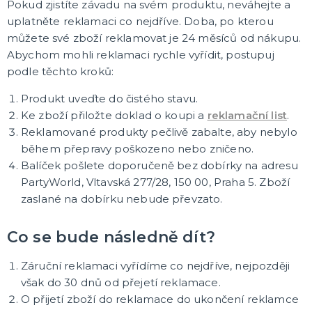
Dárky pro ženy
Pokud zjistíte závadu na svém produktu, neváhejte a
Hrníčky
Stolní hry
Placky
Papírová přáníčka
Nášivky
Polštáře s potiskem
Zástěry s potiskem
Trička s potiskem
DALŠÍ KATEGORIE
uplatněte reklamaci co nejdříve. Doba, po kterou
můžete své zboží reklamovat je 24 měsíců od nákupu.
SRANDIČKY A ŽERTÍKY
Abychom mohli reklamaci rychle vyřídit, postupuj
Kanadské žertíky
podle těchto kroků:
Prdy
Falešná zranění
Produkt uveďte do čistého stavu.
Zvířátka
Dekorace
Kouzelnické triky
DALŠÍ KATEGORIE
Ke zboží přiložte doklad o koupi a
reklamační list
.
Reklamované produkty pečlivě zabalte, aby nebylo
KARNEVALOVÉ KOSTÝMY PRO DOSPĚLÉ
během přepravy poškozeno nebo zničeno.
Prohibice
Balíček pošlete doporučeně bez dobírky na adresu
Vánoční kostýmy
PartyWorld, Vltavská 277/28, 150 00, Praha 5. Zboží
Jeptišky a kněží
zaslané na dobírku nebude převzato.
Uniformy
Upíří kostýmy
Zombie kostýmy
Divoký západ
Klaunské kostýmy
Disco a retro kostýmy
Historické kostýmy
St. Patrick
Vtipné kostýmy
Filmové a pohádkové kostýmy
Maskoti a zvířátka
Morphsuity - "Druhá kůže"
Slavné osobnosti
Cesta kolem světa
Pánské obleky
Vesmír a UFO
Poslední zvonění
Andělé a čerti
Oktoberfest, Beerfest
Doktoři a sestřičky
Hippie kostýmy
Pirátské kostýmy
Sexy kostýmy
Čarodějnické kostýmy
DALŠÍ KATEGORIE
Co se bude následně dít?
KARNEVALOVÉ KOSTÝMY PRO DĚTI
Kostýmy pro kluky
Záruční reklamaci vyřídíme co nejdříve, nejpozději
Kostýmy pro holky
však do 30 dnů od přejetí reklamace.
Zvířátka
O přijetí zboží do reklamace do ukončení reklamce
Doplňky pro děti
DALŠÍ KATEGORIE