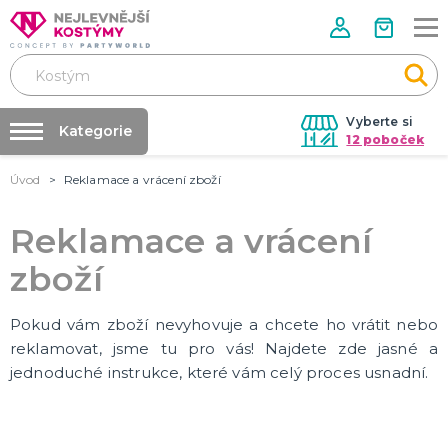
Vyberte si
Kategorie
12 poboček
Úvod
Reklamace a vrácení zboží
Půjčovna kostýmů
VALENTÝN
Valentýnské doplňky
Párty výzdoba na klíč
Reklamace a vrácení
Valentýnské dekorace
Nafukování balónků
Valentýnské hry
zboží
Valentýnské kostýmy
DALŠÍ KATEGORIE
Prodejny
Rozvoz
Pokud vám zboží nevyhovuje a chcete ho vrátit nebo
PÁLENÍ ČARODEJNIC
Párty Blog
reklamovat, jsme tu pro vás! Najdete zde jasné a
Čarodejnické klobouky
jednoduché instrukce, které vám celý proces usnadní.
Čarodejnické pláště
O nás
Čarodejnické kostýmy
Kariéra
Strašidelná výzdoba a dekorace
Doplňky ke kostýmům
DALŠÍ KATEGORIE
Kontakt