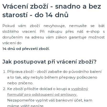
ROZLUČKA SE SVOBODOU
Vrácení zboží - snadno a bez
Další doplňky
starostí - do 14 dnů
Doplňky pro nevěstu
Doplňky pro ženicha
Doplňky pro družičky
Doplňky pro mládence
Balónky a girlandy
Výzdoba a dekorace
Fotokoutek
Originální dárky
Společenské hry
DALŠÍ KATEGORIE
Pokud vám zboží nevyhovuje, nemusíte se bát
složitého vracení. Při nákupu přes náš e-shop s
HALLOWEENSKÉ KOSTÝMY A DOPLŇKY
doručením na adresu vám zákon garantuje možnost
Dámské Halloweenské kostýmy
vrácení do
Pánské Halloweenské kostýmy
14 dnů od převzetí zboží.
Dětské Halloweenské kostýmy
Doplňky ke kostýmům
Výzdoba a dekorace
Halloweenské balónky
DALŠÍ KATEGORIE
Jak postupovat při vrácení zboží?
MIKULÁŠ, SANTA CLAUS, ČERTI, ANDĚLÉ
Příprava zboží - zboží zabalte do původního balení
Mikuláš
a to tak, aby nebylo během přepravy poškozeno
Čerti
nebo zničeno.
Andělé
Ke zboží přiložte doklad o koupi a
vyplněný
Ostatní vánoční kostýmy
Santa Claus
DALŠÍ KATEGORIE
formulář pro odstoupení od smlouvy.
Nezapomeňte vyplnit váš bankovní účet, kam
TEXTIL S POTISKEM
máme vrátit peníze.
Pánská trička s potiskem